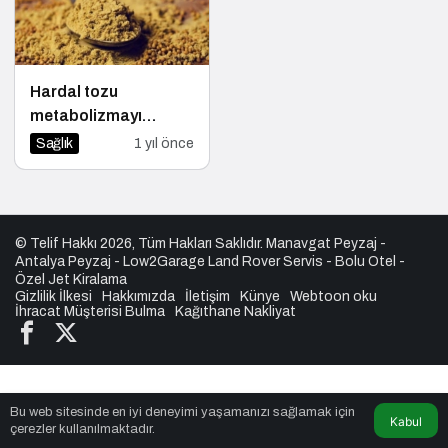
Hardal tozu
metabolizmayı
hızlandırır mı?
Sağlık
1 yıl önce
© Telif Hakkı 2026, Tüm Hakları Saklıdır.
Manavgat Peyzaj
-
Antalya Peyzaj
-
Low2Garage Land Rover Servis
-
Bolu Otel
-
Özel Jet Kiralama
Gizlilik İlkesi
Hakkımızda
İletişim
Künye
Webtoon oku
İhracat Müşterisi Bulma
Kağıthane Nakliyat
Bu web sitesinde en iyi deneyimi yaşamanızı sağlamak için
Kabul
çerezler kullanılmaktadır.