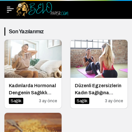
Son Yazılarımız
Kadınlarda Hormonal
Düzenli Egzersizlerin
Dengenin Sağlıklı
Kadın Sağlığına
Yaşamdaki Rolü
Faydaları
Sağlık
3 ay önce
Sağlık
3 ay önce