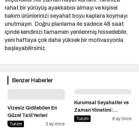
rahat bir yürüyüş ayakkabısı almayı ve kişisel
bakım ürünlerinizi seyahat boyu kaplara koymayı
unutmayın. Doğru planlama ile sadece 48 saat
içinde kendinizi tamamen yenilenmiş hissedebilir,
yeni haftaya çok daha yüksek bir motivasyonla
başlayabilirsiniz.
Benzer Haberler
Kurumsal Seyahatler ve
Vizesiz Gidilebilen En
Zaman Yönetimi:
Güzel Tatil Yerleri
Mobilfly ile Verimli Uçuş
Turizm
8 ay önce
Turizm
3 ay önce
Planlaması