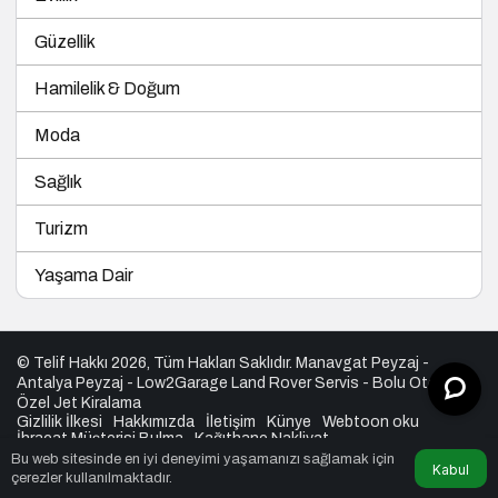
Güzellik
Hamilelik & Doğum
Moda
Sağlık
Turizm
Yaşama Dair
© Telif Hakkı 2026, Tüm Hakları Saklıdır.
Manavgat Peyzaj
-
Antalya Peyzaj
-
Low2Garage Land Rover Servis
-
Bolu Otel
-
Özel Jet Kiralama
Gizlilik İlkesi
Hakkımızda
İletişim
Künye
Webtoon oku
İhracat Müşterisi Bulma
Kağıthane Nakliyat
Bu web sitesinde en iyi deneyimi yaşamanızı sağlamak için
Kabul
çerezler kullanılmaktadır.