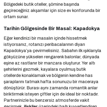
Bölgedeki butik oteller, şömine başında
geçireceğiniz akşamlar için size ev konforunda bir
ortam sunar.
Tarihin Gölgesinde Bir Masal: Kapadokya
Eğer kendinizi bir masalın içinde hissetmek
istiyorsanız, rotanızı peribacalarının diyarı
Kapadokya’ya çevirmelisiniz. Sabahın ilk ışıklarıyla
gökyüzüne yükselen rengarenk balonlar, dünyada
eşine az rastlanır bir manzara oluşturur. Yer altı
şehirlerini gezmek, kayalara oyulmuş butik
otellerde konaklamak ve bölgenin kendine has
şaraplarını tatmak hafta sonunuzu bir maceraya
dönüştürür. Burası aynı zamanda romantik anlar
biriktirmek isteyen çiftler için de ideal bir noktadır.
Partnerinizle bu benzersiz atmosferde vakit
geçirmek,
ilişkiler
üzerindeki bağı kuvvetlendiren