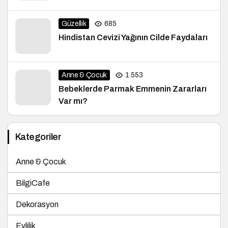
Güzellik
685
Hindistan Cevizi Yağının Cilde Faydaları
Anne & Çocuk
1.553
Bebeklerde Parmak Emmenin Zararları
Var mı?
Kategoriler
Anne & Çocuk
BilgiCafe
Dekorasyon
Evlilik