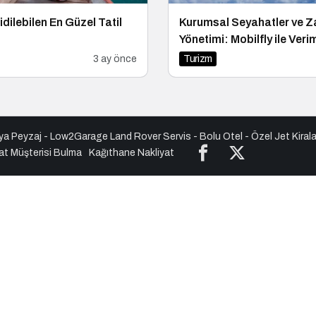
idilebilen En Güzel Tatil
Kurumsal Seyahatler ve 
Yönetimi: Mobilfly ile Veri
Planlaması
3 ay önce
Turizm
ya Peyzaj
-
Low2Garage Land Rover Servis
-
Bolu Otel
-
Özel Jet Kira
at Müşterisi Bulma
Kağıthane Nakliyat