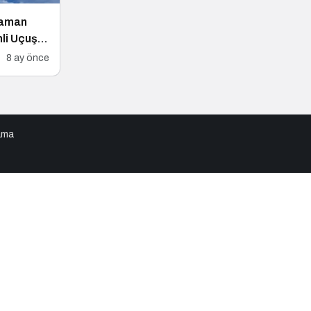
Zaman
mli Uçuş
8 ay önce
lama