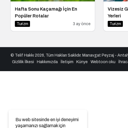
Hafta Sonu Kaçamağı İçin En
Vizesiz G
Popüler Rotalar
Yerleri
Turizm
3 ay önce
Turizm
© Telif Hakkı 2026, Tüm Hakları Saklıdır.
Manavgat Peyzaj
-
Antal
Gizlilik İlkesi
Hakkımızda
İletişim
Künye
Webtoon oku
İhrac
Bu web sitesinde en iyi deneyimi
yaşamanızı sağlamak için