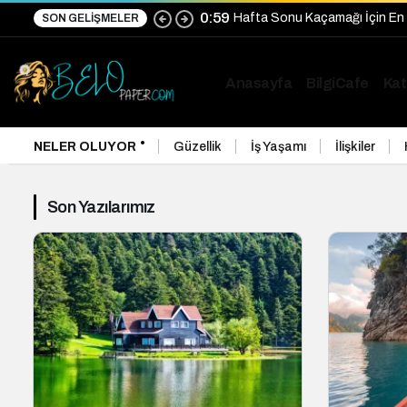
0:59
Hafta Sonu Kaçamağı İçin En 
SON GELIŞMELER
Anasayfa
BilgiCafe
Kat
NELER OLUYOR
Güzellik
İş Yaşamı
İlişkiler
Son Yazılarımız