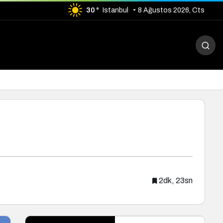
30 °
Istanbul
8 Ağustos 2026, Cts
2dk, 23sn