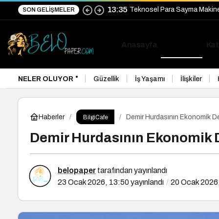
13:35
Teknosel Para Sayma Makinele
SON GELIŞMELER
Anasayfa
BilgiCafe
Kat
NELER OLUYOR
Güzellik
İş Yaşamı
İlişkiler
Haberler
Demir Hurdasının Ekonomik De
BilgiCafe
Demir Hurdasının Ekonomik D
belopaper
tarafından yayınlandı
23 Ocak 2026, 13:50
yayınlandı
20 Ocak 2026