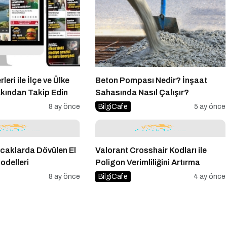
eri ile İlçe ve Ülke
Beton Pompası Nedir? İnşaat
kından Takip Edin
Sahasında Nasıl Çalışır?
8 ay önce
BilgiCafe
5 ay önce
caklarda Dövülen El
Valorant Crosshair Kodları ile
Modelleri
Poligon Verimliliğini Artırma
8 ay önce
BilgiCafe
4 ay önce