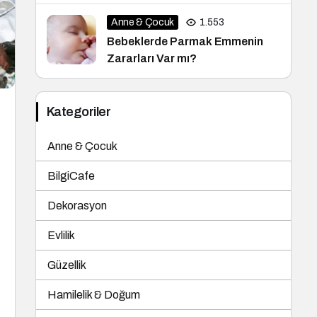
Anne & Çocuk
1.553
Bebeklerde Parmak Emmenin
Zararları Var mı?
Kategoriler
Anne & Çocuk
BilgiCafe
Dekorasyon
Evlilik
Güzellik
Hamilelik & Doğum