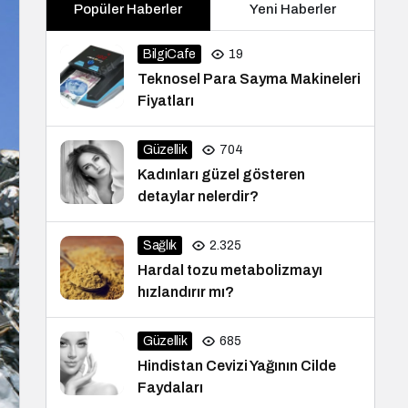
Popüler Haberler
Yeni Haberler
BilgiCafe
19
Teknosel Para Sayma Makineleri
Fiyatları
Güzellik
704
Kadınları güzel gösteren
detaylar nelerdir?
Sağlık
2.325
Hardal tozu metabolizmayı
hızlandırır mı?
Güzellik
685
Hindistan Cevizi Yağının Cilde
Faydaları