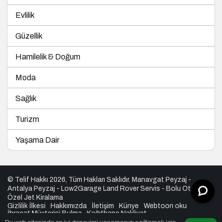
Evlilik
Güzellik
Hamilelik & Doğum
Moda
Sağlık
Turizm
Yaşama Dair
© Telif Hakkı 2026, Tüm Hakları Saklıdır.
Manavgat Peyzaj
-
Antalya Peyzaj
-
Low2Garage Land Rover Servis
-
Bolu Otel
-
Özel Jet Kiralama
Gizlilik İlkesi
Hakkımızda
İletişim
Künye
Webtoon oku
İhracat Müşterisi Bulma
Kağıthane Nakliyat