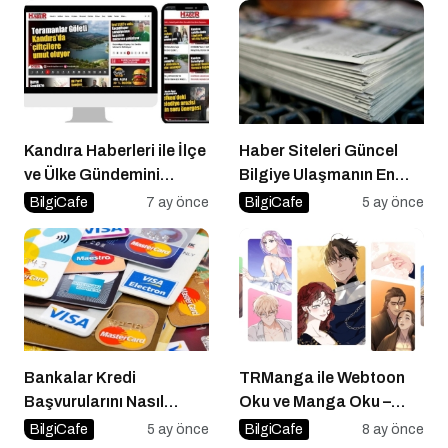
Kandıra Haberleri ile İlçe
Haber Siteleri Güncel
ve Ülke Gündemini
Bilgiye Ulaşmanın En
Yakından Takip Edin
Hızlı Yolu
BilgiCafe
7 ay önce
BilgiCafe
5 ay önce
Bankalar Kredi
TRManga ile Webtoon
Başvurularını Nasıl
Oku ve Manga Oku –
Değerlendirir?
Türkçe Webtoon Keyfinin
BilgiCafe
5 ay önce
BilgiCafe
8 ay önce