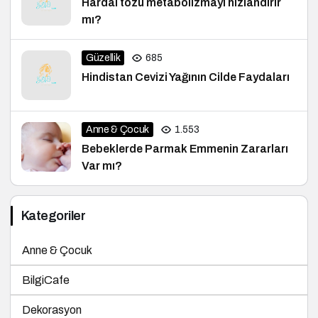
Hardal tozu metabolizmayı hızlandırır
mı?
Güzellik
685
Hindistan Cevizi Yağının Cilde Faydaları
Anne & Çocuk
1.553
Bebeklerde Parmak Emmenin Zararları
Var mı?
Kategoriler
Anne & Çocuk
BilgiCafe
Dekorasyon