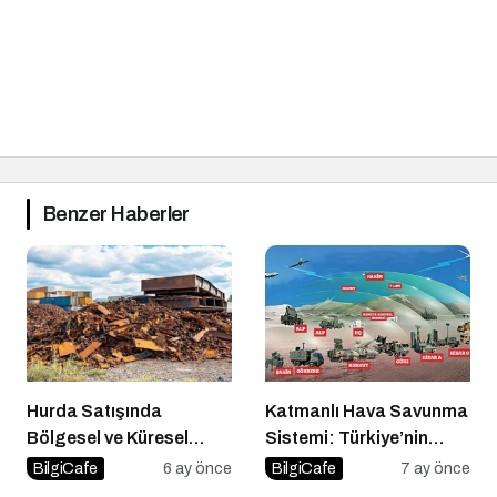
Benzer Haberler
Hurda Satışında
Katmanlı Hava Savunma
Bölgesel ve Küresel
Sistemi: Türkiye’nin
Etkenlerin Fiyatlara
Gökyüzündeki Çelik
BilgiCafe
6 ay önce
BilgiCafe
7 ay önce
Yansıması
Kubbesi