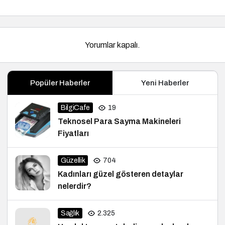
Adresi
Yorumlar kapalı.
Popüler Haberler
Yeni Haberler
BilgiCafe
19
Teknosel Para Sayma Makineleri
Fiyatları
Güzellik
704
Kadınları güzel gösteren detaylar
nelerdir?
Sağlık
2.325